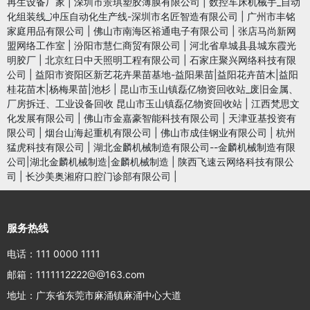
再生设备厂家
|
深圳市景琪塑胶薄膜有限公司
|
数控车床机械手_自动
化组装线_冲压自动化生产线-深圳市名匠智造有限公司
|
广州市丰铭
家庭用品有限公司
|
佛山市南海区裕通电子有限公司
|
张店马尚新网
盟网络工作室
|
汾阳市慧仁商贸有限公司
|
河北省阜城县县城东霞光
明胶厂
|
北京红日中天照明工程有限公司
|
石家庄聚兴网络科技有限
公司
|
益阳市资阳区新艺花卉果苗基地-益阳果苗|益阳花卉苗木|益阳
桂花苗木|杨梅果苗|池杉
|
昆山市玉山镇磊亿物资回收站_废旧金属、
厂房拆迁、工业设备回收 昆山市玉山镇磊亿物资回收站
|
江西梵思文
化发展有限公司
|
佛山市金嘉豪智能科技有限公司
|
天津亚基投资有
限公司
|
烟台山海起重机有限公司
|
佛山市成佳钢业有限公司
|
杭州
猛虎科技有限公司
|
湖北金麟机械制造有限公司--金麟机械制造有限
公司|湖北金麟机械制造|金麟机械制造
|
陕西飞速云网络科技有限公
司
|
长沙美奥湘府口腔门诊部有限公司
|
服务热线
电话：111 0000 1111
邮箱：1111112222@@163.com
地址：广东省东莞市麻涌镇麻涌中心大道