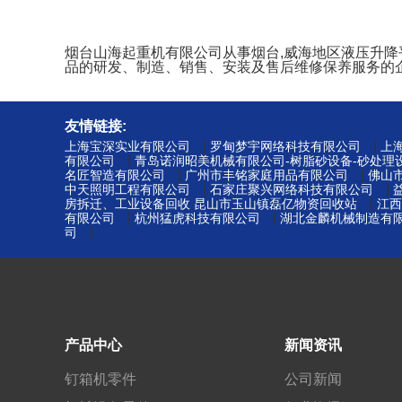
烟台山海起重机有限公司从事烟台,威海地区液压升降平台
品的研发、制造、销售、安装及售后维修保养服务的
友情链接:
|
|
上海宝深实业有限公司
罗甸梦宇网络科技有限公司
上
|
有限公司
青岛诺润昭美机械有限公司-树脂砂设备-砂处理
|
|
名匠智造有限公司
广州市丰铭家庭用品有限公司
佛山
|
|
中天照明工程有限公司
石家庄聚兴网络科技有限公司
|
房拆迁、工业设备回收 昆山市玉山镇磊亿物资回收站
江西
|
|
有限公司
杭州猛虎科技有限公司
湖北金麟机械制造有限
|
司
产品中心
新闻资讯
钉箱机零件
公司新闻