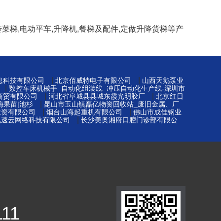
菜梯,电动平车,升降机,餐梯及配件,定做升降货梯等产
|
|
息科技有限公司
北京佰威特电子有限公司
山西天鹅泵业
|
数控车床机械手_自动化组装线_冲压自动化生产线-深圳市
|
|
商贸有限公司
河北省阜城县县城东霞光明胶厂
北京红日
|
梅果苗|池杉
昆山市玉山镇磊亿物资回收站_废旧金属、厂
|
|
投资有限公司
烟台山海起重机有限公司
佛山市成佳钢业
|
飞速云网络科技有限公司
长沙美奥湘府口腔门诊部有限公
111