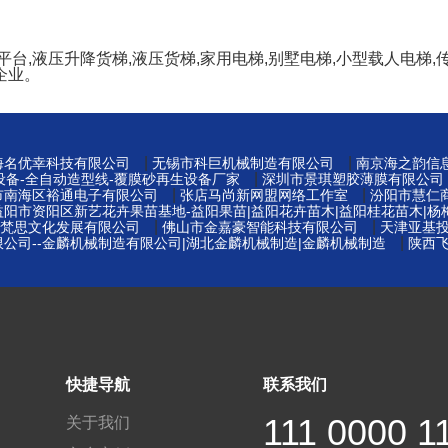
,液压升降货梯,液压货梯,家用电梯,别墅电梯,小型载人电梯,传
企业。
|
|
海名优幸科技有限公司
无锡市科巨机械制造有限公司
南京海之韵信
|
设备-全自动造型线-覆膜砂再生设备厂家
深圳市景琪塑胶薄膜有限公司
|
|
市南海区裕通电子有限公司
张店马尚新网盟网络工作室
汾阳市慧仁
益阳市资阳区新艺花卉果苗基地-益阳果苗|益阳花卉苗木|益阳桂花苗木|杨
|
|
梵思文化发展有限公司
佛山市金嘉豪智能科技有限公司
天津亚基
|
公司--金麟机械制造有限公司|湖北金麟机械制造|金麟机械制造
陕西
快捷导航
联系我们
111 0000 1
关于我们