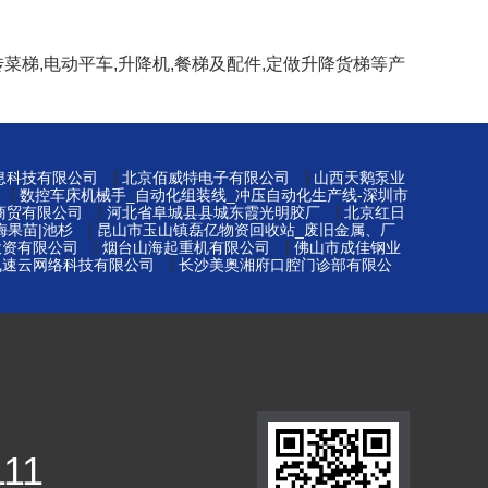
菜梯,电动平车,升降机,餐梯及配件,定做升降货梯等产
|
|
息科技有限公司
北京佰威特电子有限公司
山西天鹅泵业
|
数控车床机械手_自动化组装线_冲压自动化生产线-深圳市
|
|
商贸有限公司
河北省阜城县县城东霞光明胶厂
北京红日
|
梅果苗|池杉
昆山市玉山镇磊亿物资回收站_废旧金属、厂
|
|
投资有限公司
烟台山海起重机有限公司
佛山市成佳钢业
|
飞速云网络科技有限公司
长沙美奥湘府口腔门诊部有限公
111