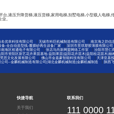
,液压升降货梯,液压货梯,家用电梯,别墅电梯,小型载人电梯,传
企业。
|
|
海名优幸科技有限公司
无锡市科巨机械制造有限公司
南京海之韵信
|
设备-全自动造型线-覆膜砂再生设备厂家
深圳市景琪塑胶薄膜有限公司
|
|
市南海区裕通电子有限公司
张店马尚新网盟网络工作室
汾阳市慧仁
益阳市资阳区新艺花卉果苗基地-益阳果苗|益阳花卉苗木|益阳桂花苗木|杨
|
|
梵思文化发展有限公司
佛山市金嘉豪智能科技有限公司
天津亚基
|
公司--金麟机械制造有限公司|湖北金麟机械制造|金麟机械制造
陕西
快捷导航
联系我们
111 0000 1
关于我们