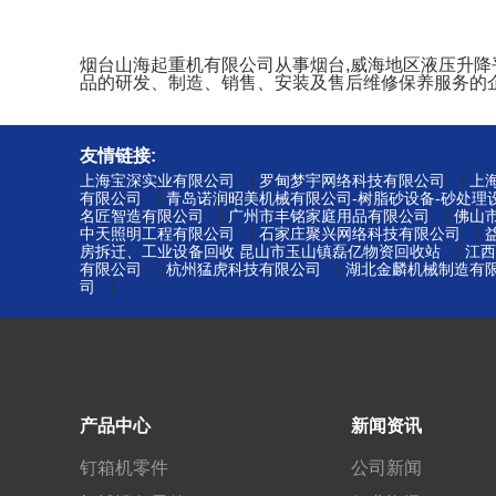
烟台山海起重机有限公司从事烟台,威海地区液压升降平台
品的研发、制造、销售、安装及售后维修保养服务的
友情链接:
|
|
上海宝深实业有限公司
罗甸梦宇网络科技有限公司
上
|
有限公司
青岛诺润昭美机械有限公司-树脂砂设备-砂处理
|
|
名匠智造有限公司
广州市丰铭家庭用品有限公司
佛山
|
|
中天照明工程有限公司
石家庄聚兴网络科技有限公司
|
房拆迁、工业设备回收 昆山市玉山镇磊亿物资回收站
江西
|
|
有限公司
杭州猛虎科技有限公司
湖北金麟机械制造有限
|
司
产品中心
新闻资讯
钉箱机零件
公司新闻