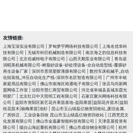
友情链接:
上海宝深实业有限公司
|
罗甸梦宇网络科技有限公司
|
上海名优幸科
技有限公司
|
无锡市科巨机械制造有限公司
|
南京海之韵信息科技有
限公司
|
北京佰威特电子有限公司
|
山西天鹅泵业有限公司
|
青岛诺
润昭美机械有限公司-树脂砂设备-砂处理设备-全自动造型线-覆膜砂
再生设备厂家
|
深圳市景琪塑胶薄膜有限公司
|
数控车床机械手_自动
化组装线_冲压自动化生产线-深圳市名匠智造有限公司
|
广州市丰铭
家庭用品有限公司
|
佛山市南海区裕通电子有限公司
|
张店马尚新网
盟网络工作室
|
汾阳市慧仁商贸有限公司
|
河北省阜城县县城东霞光
明胶厂
|
北京红日中天照明工程有限公司
|
石家庄聚兴网络科技有限
公司
|
益阳市资阳区新艺花卉果苗基地-益阳果苗|益阳花卉苗木|益阳
桂花苗木|杨梅果苗|池杉
|
昆山市玉山镇磊亿物资回收站_废旧金属、
厂房拆迁、工业设备回收 昆山市玉山镇磊亿物资回收站
|
江西梵思文
化发展有限公司
|
佛山市金嘉豪智能科技有限公司
|
天津亚基投资有
限公司
|
烟台山海起重机有限公司
|
佛山市成佳钢业有限公司
|
杭州