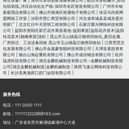
再生设备厂家
|
深圳市景琪塑胶薄膜有限公司
|
数控车床机械手_自动
化组装线_冲压自动化生产线-深圳市名匠智造有限公司
|
广州市丰铭
家庭用品有限公司
|
佛山市南海区裕通电子有限公司
|
张店马尚新网
盟网络工作室
|
汾阳市慧仁商贸有限公司
|
河北省阜城县县城东霞光
明胶厂
|
北京红日中天照明工程有限公司
|
石家庄聚兴网络科技有限
公司
|
益阳市资阳区新艺花卉果苗基地-益阳果苗|益阳花卉苗木|益阳
桂花苗木|杨梅果苗|池杉
|
昆山市玉山镇磊亿物资回收站_废旧金属、
厂房拆迁、工业设备回收 昆山市玉山镇磊亿物资回收站
|
江西梵思文
化发展有限公司
|
佛山市金嘉豪智能科技有限公司
|
天津亚基投资有
限公司
|
烟台山海起重机有限公司
|
佛山市成佳钢业有限公司
|
杭州
猛虎科技有限公司
|
湖北金麟机械制造有限公司--金麟机械制造有限
公司|湖北金麟机械制造|金麟机械制造
|
陕西飞速云网络科技有限公
司
|
长沙美奥湘府口腔门诊部有限公司
|
服务热线
电话：111 0000 1111
邮箱：1111112222@@163.com
地址：广东省东莞市麻涌镇麻涌中心大道