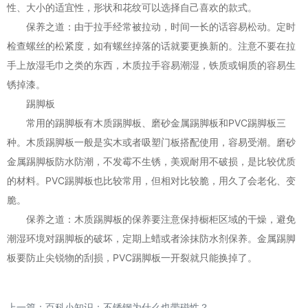
性、大小的适宜性，形状和花纹可以选择自己喜欢的款式。
保养之道：由于拉手经常被拉动，时间一长的话容易松动。定时
检查螺丝的松紧度，如有螺丝掉落的话就要更换新的。注意不要在拉
手上放湿毛巾之类的东西，木质拉手容易潮湿，铁质或铜质的容易生
锈掉漆。
踢脚板
常用的踢脚板有木质踢脚板、磨砂金属踢脚板和PVC踢脚板三
种。木质踢脚板一般是实木或者吸塑门板搭配使用，容易受潮。磨砂
金属踢脚板防水防潮，不发霉不生锈，美观耐用不破损，是比较优质
的材料。PVC踢脚板也比较常用，但相对比较脆，用久了会老化、变
脆。
保养之道：木质踢脚板的保养要注意保持橱柜区域的干燥，避免
潮湿环境对踢脚板的破坏，定期上蜡或者涂抹防水剂保养。金属踢脚
板要防止尖锐物的刮损，PVC踢脚板一开裂就只能换掉了。
上一篇：
百科小知识：不锈钢为什么也带磁性？