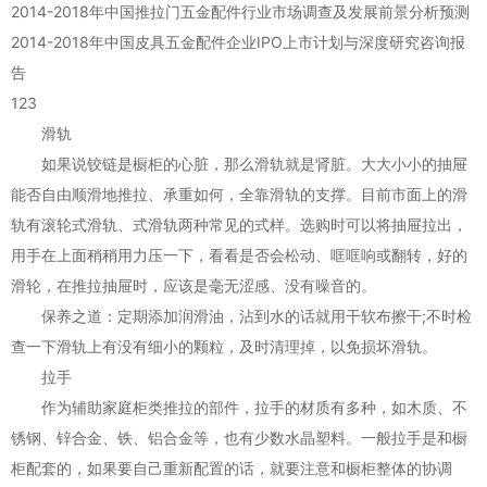
2014-2018年中国推拉门五金配件行业市场调查及发展前景分析预测
2014-2018年中国皮具五金配件企业IPO上市计划与深度研究咨询报
告
123
滑轨
如果说铰链是橱柜的心脏，那么滑轨就是肾脏。大大小小的抽屉
能否自由顺滑地推拉、承重如何，全靠滑轨的支撑。目前市面上的滑
轨有滚轮式滑轨、式滑轨两种常见的式样。选购时可以将抽屉拉出，
用手在上面稍稍用力压一下，看看是否会松动、哐哐响或翻转，好的
滑轮，在推拉抽屉时，应该是毫无涩感、没有噪音的。
保养之道：定期添加润滑油，沾到水的话就用干软布擦干;不时检
查一下滑轨上有没有细小的颗粒，及时清理掉，以免损坏滑轨。
拉手
作为辅助家庭柜类推拉的部件，拉手的材质有多种，如木质、不
锈钢、锌合金、铁、铝合金等，也有少数水晶塑料。一般拉手是和橱
柜配套的，如果要自己重新配置的话，就要注意和橱柜整体的协调