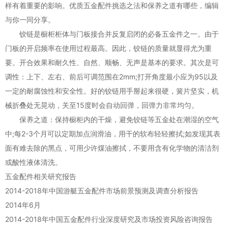
样有着重要的影响。优质五金配件挑选之法和保养之道有哪些，编辑
与你一同分享。
铰链是橱柜柜体与门板接合并反复启闭的必备五金件之一。由于
门板的开启频率在使用过程最高。因此，铰链的质量就显得尤为重
要。开合效果和耐久性、自然、顺畅、无声是基本的要求。其次是可
调性：上下、左右、前后可调范围在2mm;打开角度最小应为95以及
一定的耐腐蚀性和安全性。好的铰链用手掰起来很硬，簧片坚实，机
械折叠处无晃动，关至15度时会自动回弹，回弹力非常均匀。
保养之道：保持橱柜内的干燥，避免铰链等五金处在潮湿的空气
中;每2-3个月可以定期加点润滑油，用干的软布轻轻擦拭;如发现其表
面有难去除的黑点，可用少许煤油擦拭，不要用含有化学物的清洁剂
或酸性液体清洗。
五金配件相关研究报告
2014-2018年中国游艇五金配件市场前景预测及调查分析报告
2014年6月
2014-2018年中国五金配件行业深度研究及市场投资风险咨询报告