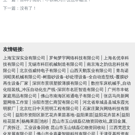
下一篇：没有了！
友情链接:
上海宝深实业有限公司
|
罗甸梦宇网络科技有限公司
|
上海名优幸科
技有限公司
|
无锡市科巨机械制造有限公司
|
南京海之韵信息科技有
限公司
|
北京佰威特电子有限公司
|
山西天鹅泵业有限公司
|
青岛诺
润昭美机械有限公司-树脂砂设备-砂处理设备-全自动造型线-覆膜砂
再生设备厂家
|
深圳市景琪塑胶薄膜有限公司
|
数控车床机械手_自动
化组装线_冲压自动化生产线-深圳市名匠智造有限公司
|
广州市丰铭
家庭用品有限公司
|
佛山市南海区裕通电子有限公司
|
张店马尚新网
盟网络工作室
|
汾阳市慧仁商贸有限公司
|
河北省阜城县县城东霞光
明胶厂
|
北京红日中天照明工程有限公司
|
石家庄聚兴网络科技有限
公司
|
益阳市资阳区新艺花卉果苗基地-益阳果苗|益阳花卉苗木|益阳
桂花苗木|杨梅果苗|池杉
|
昆山市玉山镇磊亿物资回收站_废旧金属、
厂房拆迁、工业设备回收 昆山市玉山镇磊亿物资回收站
|
江西梵思文
化发展有限公司
|
佛山市金嘉豪智能科技有限公司
|
天津亚基投资有