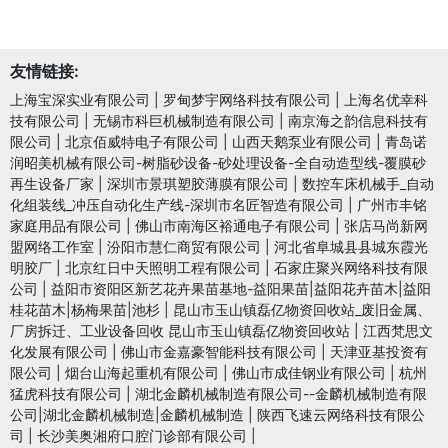
友情链接:
上海宝深实业有限公司
|
罗甸梦宇网络科技有限公司
|
上海名优幸科
技有限公司
|
无锡市科巨机械制造有限公司
|
南京海之韵信息科技有
限公司
|
北京佰威特电子有限公司
|
山西天鹅泵业有限公司
|
青岛诺
润昭美机械有限公司-树脂砂设备-砂处理设备-全自动造型线-覆膜砂
再生设备厂家
|
深圳市景琪塑胶薄膜有限公司
|
数控车床机械手_自动
化组装线_冲压自动化生产线-深圳市名匠智造有限公司
|
广州市丰铭
家庭用品有限公司
|
佛山市南海区裕通电子有限公司
|
张店马尚新网
盟网络工作室
|
汾阳市慧仁商贸有限公司
|
河北省阜城县县城东霞光
明胶厂
|
北京红日中天照明工程有限公司
|
石家庄聚兴网络科技有限
公司
|
益阳市资阳区新艺花卉果苗基地-益阳果苗|益阳花卉苗木|益阳
桂花苗木|杨梅果苗|池杉
|
昆山市玉山镇磊亿物资回收站_废旧金属、
厂房拆迁、工业设备回收 昆山市玉山镇磊亿物资回收站
|
江西梵思文
化发展有限公司
|
佛山市金嘉豪智能科技有限公司
|
天津亚基投资有
限公司
|
烟台山海起重机有限公司
|
佛山市成佳钢业有限公司
|
杭州
猛虎科技有限公司
|
湖北金麟机械制造有限公司--金麟机械制造有限
公司|湖北金麟机械制造|金麟机械制造
|
陕西飞速云网络科技有限公
司
|
长沙美奥湘府口腔门诊部有限公司
|