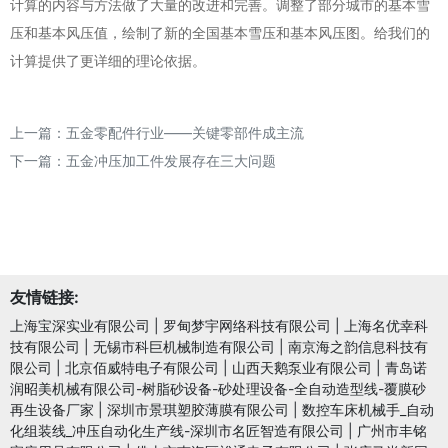
计算的内容与方法做了大量的改进和完善。调整了部分城市的基本雪
压和基本风压值，绘制了新的全国基本雪压和基本风压图。给我们的
计算提供了更详细的理论依据。
上一篇：
五金零配件行业——关键零部件成主流
下一篇：
五金冲压加工件发展存在三大问题
友情链接:
上海宝深实业有限公司
|
罗甸梦宇网络科技有限公司
|
上海名优幸科
技有限公司
|
无锡市科巨机械制造有限公司
|
南京海之韵信息科技有
限公司
|
北京佰威特电子有限公司
|
山西天鹅泵业有限公司
|
青岛诺
润昭美机械有限公司-树脂砂设备-砂处理设备-全自动造型线-覆膜砂
再生设备厂家
|
深圳市景琪塑胶薄膜有限公司
|
数控车床机械手_自动
化组装线_冲压自动化生产线-深圳市名匠智造有限公司
|
广州市丰铭