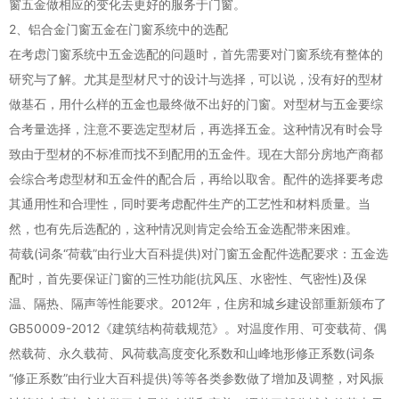
窗五金做相应的变化去更好的服务于门窗。
2、铝合金门窗五金在门窗系统中的选配
在考虑门窗系统中五金选配的问题时，首先需要对门窗系统有整体的
研究与了解。尤其是型材尺寸的设计与选择，可以说，没有好的型材
做基石，用什么样的五金也最终做不出好的门窗。对型材与五金要综
合考量选择，注意不要选定型材后，再选择五金。这种情况有时会导
致由于型材的不标准而找不到配用的五金件。现在大部分房地产商都
会综合考虑型材和五金件的配合后，再给以取舍。配件的选择要考虑
其通用性和合理性，同时要考虑配件生产的工艺性和材料质量。当
然，也有先后选配的，这种情况则肯定会给五金选配带来困难。
荷载(词条“荷载”由行业大百科提供)对门窗五金配件选配要求：五金选
配时，首先要保证门窗的三性功能(抗风压、水密性、气密性)及保
温、隔热、隔声等性能要求。2012年，住房和城乡建设部重新颁布了
GB50009-2012《建筑结构荷载规范》。对温度作用、可变载荷、偶
然载荷、永久载荷、风荷载高度变化系数和山峰地形修正系数(词条
“修正系数”由行业大百科提供)等等各类参数做了增加及调整，对风振