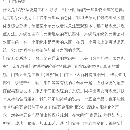
1、门窗系统
什么是系统?系统是由相互联系、相互作用着的一些事物组成的总体。
也可以说系统是由关联部分组成的总体。对组成单元和最终组成的整
体要综合分析，单指某个单元或者只关注宏观整体，都不是系统的观
点方法。系统是由不同元素组成的有机整体，系统与系统的元素是相
对而言的，在一个系统中是元素的东西，在另一个层次上则可以是系
统，它们之间存在着整体与部分之间的关系。
门窗五金系统：门窗五金在通常的意识中，只是门窗的配件。虽然也
有“五金配件是门窗系统的心脏”的说法，但实际并未得到真正的重
视。门窗五金是由执手(词条“执手”由行业大百科提供)部件、传动锁闭
部件、铰链部件、辅助部件等等有机的组合在一起，通过系统的配套
搭配与整合技术，服务于门窗系统的子系统。同样也需要有系统的技
术支持与售后服务。我们即不能简单的说某一个五金产品，也不能抛
弃单独的五金部件而空谈“门窗五金系统”概念。应建立系统化的理
念，对各种五金产品做出相应的规划。在大的“门窗系统”的框架内，
型材、玻璃、胶条、加工工艺、甚至门窗开启方式的变化，都需要门