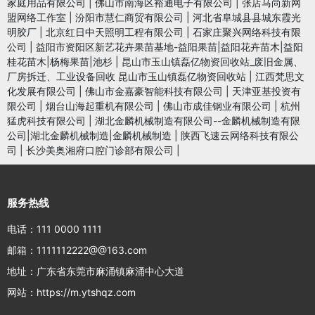
家庭用品有限公司
|
佛山市南海区裕通电子有限公司
|
张店马尚新网
盟网络工作室
|
汾阳市慧仁商贸有限公司
|
河北省阜城县县城东霞光
明胶厂
|
北京红日中天照明工程有限公司
|
石家庄聚兴网络科技有限
公司
|
益阳市资阳区新艺花卉果苗基地-益阳果苗|益阳花卉苗木|益阳
桂花苗木|杨梅果苗|池杉
|
昆山市玉山镇磊亿物资回收站_废旧金属、
厂房拆迁、工业设备回收 昆山市玉山镇磊亿物资回收站
|
江西梵思文
化发展有限公司
|
佛山市金嘉豪智能科技有限公司
|
天津亚基投资有
限公司
|
烟台山海起重机有限公司
|
佛山市成佳钢业有限公司
|
杭州
猛虎科技有限公司
|
湖北金麟机械制造有限公司--金麟机械制造有限
公司|湖北金麟机械制造|金麟机械制造
|
陕西飞速云网络科技有限公
司
|
长沙美奥湘府口腔门诊部有限公司
|
服务热线
电话：111 0000 1111
邮箱：1111112222@@163.com
地址：广东省东莞市麻涌镇麻涌中心大道
网站：https://m.ytshqz.com