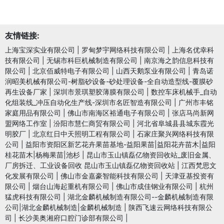
友情链接:
上海宝深实业有限公司
|
罗甸梦宇网络科技有限公司
|
上海名优幸科
技有限公司
|
无锡市科巨机械制造有限公司
|
南京海之韵信息科技有
限公司
|
北京佰威特电子有限公司
|
山西天鹅泵业有限公司
|
青岛诺
润昭美机械有限公司-树脂砂设备-砂处理设备-全自动造型线-覆膜砂
再生设备厂家
|
深圳市景琪塑胶薄膜有限公司
|
数控车床机械手_自动
化组装线_冲压自动化生产线-深圳市名匠智造有限公司
|
广州市丰铭
家庭用品有限公司
|
佛山市南海区裕通电子有限公司
|
张店马尚新网
盟网络工作室
|
汾阳市慧仁商贸有限公司
|
河北省阜城县县城东霞光
明胶厂
|
北京红日中天照明工程有限公司
|
石家庄聚兴网络科技有限
公司
|
益阳市资阳区新艺花卉果苗基地-益阳果苗|益阳花卉苗木|益阳
桂花苗木|杨梅果苗|池杉
|
昆山市玉山镇磊亿物资回收站_废旧金属、
厂房拆迁、工业设备回收 昆山市玉山镇磊亿物资回收站
|
江西梵思文
化发展有限公司
|
佛山市金嘉豪智能科技有限公司
|
天津亚基投资有
限公司
|
烟台山海起重机有限公司
|
佛山市成佳钢业有限公司
|
杭州
猛虎科技有限公司
|
湖北金麟机械制造有限公司--金麟机械制造有限
公司|湖北金麟机械制造|金麟机械制造
|
陕西飞速云网络科技有限公
司
|
长沙美奥湘府口腔门诊部有限公司
|