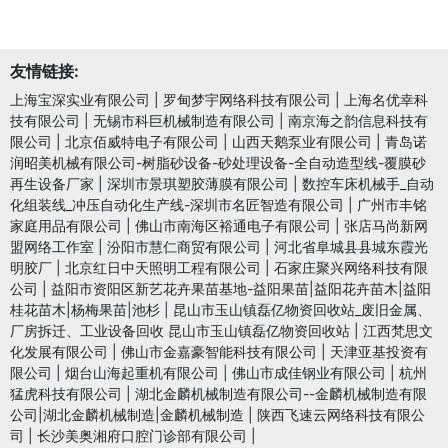
友情链接:
上海宝深实业有限公司
|
罗甸梦宇网络科技有限公司
|
上海名优幸科
技有限公司
|
无锡市科巨机械制造有限公司
|
南京海之韵信息科技有
限公司
|
北京佰威特电子有限公司
|
山西天鹅泵业有限公司
|
青岛诺
润昭美机械有限公司-树脂砂设备-砂处理设备-全自动造型线-覆膜砂
再生设备厂家
|
深圳市景琪塑胶薄膜有限公司
|
数控车床机械手_自动
化组装线_冲压自动化生产线-深圳市名匠智造有限公司
|
广州市丰铭
家庭用品有限公司
|
佛山市南海区裕通电子有限公司
|
张店马尚新网
盟网络工作室
|
汾阳市慧仁商贸有限公司
|
河北省阜城县县城东霞光
明胶厂
|
北京红日中天照明工程有限公司
|
石家庄聚兴网络科技有限
公司
|
益阳市资阳区新艺花卉果苗基地-益阳果苗|益阳花卉苗木|益阳
桂花苗木|杨梅果苗|池杉
|
昆山市玉山镇磊亿物资回收站_废旧金属、
厂房拆迁、工业设备回收 昆山市玉山镇磊亿物资回收站
|
江西梵思文
化发展有限公司
|
佛山市金嘉豪智能科技有限公司
|
天津亚基投资有
限公司
|
烟台山海起重机有限公司
|
佛山市成佳钢业有限公司
|
杭州
猛虎科技有限公司
|
湖北金麟机械制造有限公司--金麟机械制造有限
公司|湖北金麟机械制造|金麟机械制造
|
陕西飞速云网络科技有限公
司
|
长沙美奥湘府口腔门诊部有限公司
|