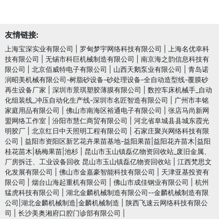
友情链接:
上海宝深实业有限公司
|
罗甸梦宇网络科技有限公司
|
上海名优幸科
技有限公司
|
无锡市科巨机械制造有限公司
|
南京海之韵信息科技有
限公司
|
北京佰威特电子有限公司
|
山西天鹅泵业有限公司
|
青岛诺
润昭美机械有限公司-树脂砂设备-砂处理设备-全自动造型线-覆膜砂
再生设备厂家
|
深圳市景琪塑胶薄膜有限公司
|
数控车床机械手_自动
化组装线_冲压自动化生产线-深圳市名匠智造有限公司
|
广州市丰铭
家庭用品有限公司
|
佛山市南海区裕通电子有限公司
|
张店马尚新网
盟网络工作室
|
汾阳市慧仁商贸有限公司
|
河北省阜城县县城东霞光
明胶厂
|
北京红日中天照明工程有限公司
|
石家庄聚兴网络科技有限
公司
|
益阳市资阳区新艺花卉果苗基地-益阳果苗|益阳花卉苗木|益阳
桂花苗木|杨梅果苗|池杉
|
昆山市玉山镇磊亿物资回收站_废旧金属、
厂房拆迁、工业设备回收 昆山市玉山镇磊亿物资回收站
|
江西梵思文
化发展有限公司
|
佛山市金嘉豪智能科技有限公司
|
天津亚基投资有
限公司
|
烟台山海起重机有限公司
|
佛山市成佳钢业有限公司
|
杭州
猛虎科技有限公司
|
湖北金麟机械制造有限公司--金麟机械制造有限
公司|湖北金麟机械制造|金麟机械制造
|
陕西飞速云网络科技有限公
司
|
长沙美奥湘府口腔门诊部有限公司
|