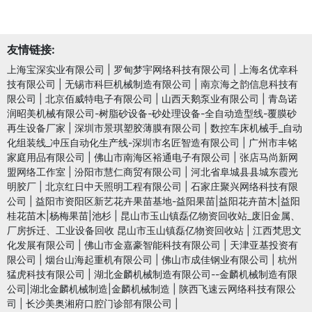
友情链接:
上海宝深实业有限公司
|
罗甸梦宇网络科技有限公司
|
上海名优幸科
技有限公司
|
无锡市科巨机械制造有限公司
|
南京海之韵信息科技有
限公司
|
北京佰威特电子有限公司
|
山西天鹅泵业有限公司
|
青岛诺
润昭美机械有限公司-树脂砂设备-砂处理设备-全自动造型线-覆膜砂
再生设备厂家
|
深圳市景琪塑胶薄膜有限公司
|
数控车床机械手_自动
化组装线_冲压自动化生产线-深圳市名匠智造有限公司
|
广州市丰铭
家庭用品有限公司
|
佛山市南海区裕通电子有限公司
|
张店马尚新网
盟网络工作室
|
汾阳市慧仁商贸有限公司
|
河北省阜城县县城东霞光
明胶厂
|
北京红日中天照明工程有限公司
|
石家庄聚兴网络科技有限
公司
|
益阳市资阳区新艺花卉果苗基地-益阳果苗|益阳花卉苗木|益阳
桂花苗木|杨梅果苗|池杉
|
昆山市玉山镇磊亿物资回收站_废旧金属、
厂房拆迁、工业设备回收 昆山市玉山镇磊亿物资回收站
|
江西梵思文
化发展有限公司
|
佛山市金嘉豪智能科技有限公司
|
天津亚基投资有
限公司
|
烟台山海起重机有限公司
|
佛山市成佳钢业有限公司
|
杭州
猛虎科技有限公司
|
湖北金麟机械制造有限公司--金麟机械制造有限
公司|湖北金麟机械制造|金麟机械制造
|
陕西飞速云网络科技有限公
司
|
长沙美奥湘府口腔门诊部有限公司
|