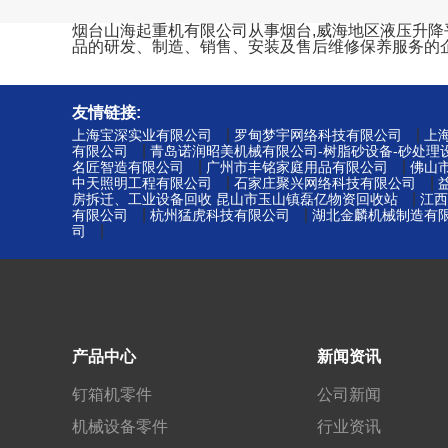
烟台山海起重机有限公司从事烟台,威海地区液压升降平台
品的研发、制造、销售、安装及售后维修保养服务的
友情链接:
|
|
上海宝深实业有限公司
罗甸梦宇网络科技有限公司
上
|
有限公司
青岛诺润昭美机械有限公司-树脂砂设备-砂处理
|
|
名匠智造有限公司
广州市丰铭家庭用品有限公司
佛山
|
|
中天照明工程有限公司
石家庄聚兴网络科技有限公司
|
房拆迁、工业设备回收 昆山市玉山镇磊亿物资回收站
江西
|
|
有限公司
杭州猛虎科技有限公司
湖北金麟机械制造有限
|
司
产品中心
新闻资讯
钉箱机零件
公司新闻
机械设备零件
行业资讯