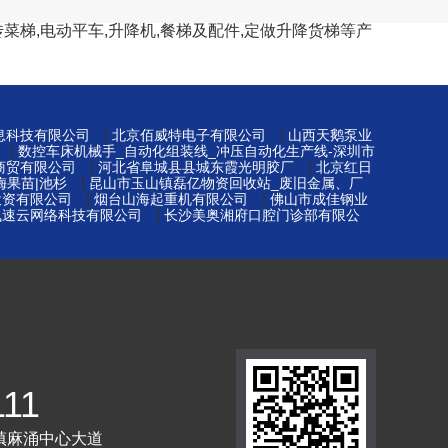
菜梯,电动平车,升降机,餐梯及配件,定做升降货梯等产
|
|
息科技有限公司
北京佰威特电子有限公司
山西天鹅泵业
|
数控车床机械手_自动化组装线_冲压自动化生产线-深圳市
|
|
商贸有限公司
河北省阜城县县城东霞光明胶厂
北京红日
|
梅果苗|池杉
昆山市玉山镇磊亿物资回收站_废旧金属、厂
|
|
投资有限公司
烟台山海起重机有限公司
佛山市成佳钢业
|
飞速云网络科技有限公司
长沙美奥湘府口腔门诊部有限公
111
镇麻涌中心大道