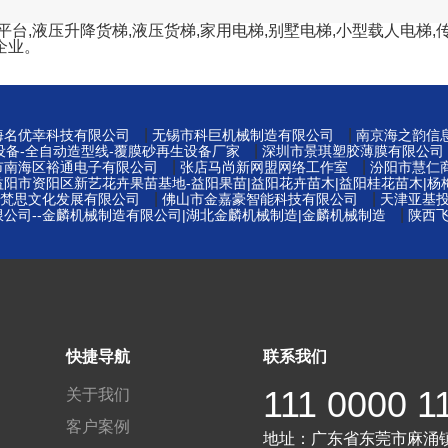
,液压升降货梯,液压货梯,家用电梯,别墅电梯,小型载人电梯,传
企业。
|
|
海名优幸科技有限公司
无锡市科巨机械制造有限公司
南京海之韵信
|
设备-全自动造型线-覆膜砂再生设备厂家
深圳市景琪塑胶薄膜有限公司
|
|
市南海区裕通电子有限公司
张店马尚新网盟网络工作室
汾阳市慧仁
益阳市资阳区新艺花卉果苗基地-益阳果苗|益阳花卉苗木|益阳桂花苗木|杨
|
|
梵思文化发展有限公司
佛山市金嘉豪智能科技有限公司
天津亚基
|
公司--金麟机械制造有限公司|湖北金麟机械制造|金麟机械制造
陕西
快捷导航
联系我们
111 0000 1
关于我们
客户案例
地址：
广东省东莞市麻涌