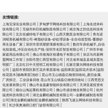
友情链接:
上海宝深实业有限公司
|
罗甸梦宇网络科技有限公司
|
上海名优幸科
技有限公司
|
无锡市科巨机械制造有限公司
|
南京海之韵信息科技有
限公司
|
北京佰威特电子有限公司
|
山西天鹅泵业有限公司
|
青岛诺
润昭美机械有限公司-树脂砂设备-砂处理设备-全自动造型线-覆膜砂
再生设备厂家
|
深圳市景琪塑胶薄膜有限公司
|
数控车床机械手_自动
化组装线_冲压自动化生产线-深圳市名匠智造有限公司
|
广州市丰铭
家庭用品有限公司
|
佛山市南海区裕通电子有限公司
|
张店马尚新网
盟网络工作室
|
汾阳市慧仁商贸有限公司
|
河北省阜城县县城东霞光
明胶厂
|
北京红日中天照明工程有限公司
|
石家庄聚兴网络科技有限
公司
|
益阳市资阳区新艺花卉果苗基地-益阳果苗|益阳花卉苗木|益阳
桂花苗木|杨梅果苗|池杉
|
昆山市玉山镇磊亿物资回收站_废旧金属、
厂房拆迁、工业设备回收 昆山市玉山镇磊亿物资回收站
|
江西梵思文
化发展有限公司
|
佛山市金嘉豪智能科技有限公司
|
天津亚基投资有
限公司
|
烟台山海起重机有限公司
|
佛山市成佳钢业有限公司
|
杭州
猛虎科技有限公司
|
湖北金麟机械制造有限公司--金麟机械制造有限
公司|湖北金麟机械制造|金麟机械制造
|
陕西飞速云网络科技有限公
司
|
长沙美奥湘府口腔门诊部有限公司
|