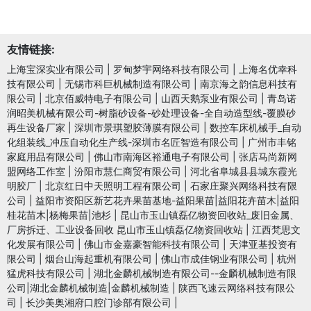
友情链接:
上海宝深实业有限公司
|
罗甸梦宇网络科技有限公司
|
上海名优幸科
技有限公司
|
无锡市科巨机械制造有限公司
|
南京海之韵信息科技有
限公司
|
北京佰威特电子有限公司
|
山西天鹅泵业有限公司
|
青岛诺
润昭美机械有限公司-树脂砂设备-砂处理设备-全自动造型线-覆膜砂
再生设备厂家
|
深圳市景琪塑胶薄膜有限公司
|
数控车床机械手_自动
化组装线_冲压自动化生产线-深圳市名匠智造有限公司
|
广州市丰铭
家庭用品有限公司
|
佛山市南海区裕通电子有限公司
|
张店马尚新网
盟网络工作室
|
汾阳市慧仁商贸有限公司
|
河北省阜城县县城东霞光
明胶厂
|
北京红日中天照明工程有限公司
|
石家庄聚兴网络科技有限
公司
|
益阳市资阳区新艺花卉果苗基地-益阳果苗|益阳花卉苗木|益阳
桂花苗木|杨梅果苗|池杉
|
昆山市玉山镇磊亿物资回收站_废旧金属、
厂房拆迁、工业设备回收 昆山市玉山镇磊亿物资回收站
|
江西梵思文
化发展有限公司
|
佛山市金嘉豪智能科技有限公司
|
天津亚基投资有
限公司
|
烟台山海起重机有限公司
|
佛山市成佳钢业有限公司
|
杭州
猛虎科技有限公司
|
湖北金麟机械制造有限公司--金麟机械制造有限
公司|湖北金麟机械制造|金麟机械制造
|
陕西飞速云网络科技有限公
司
|
长沙美奥湘府口腔门诊部有限公司
|