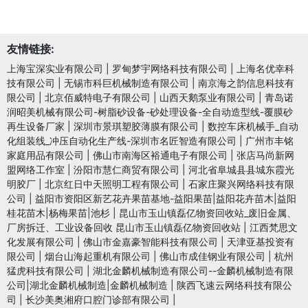
友情链接:
上海宝深实业有限公司
|
罗甸梦宇网络科技有限公司
|
上海名优幸科
技有限公司
|
无锡市科巨机械制造有限公司
|
南京海之韵信息科技有
限公司
|
北京佰威特电子有限公司
|
山西天鹅泵业有限公司
|
青岛诺
润昭美机械有限公司-树脂砂设备-砂处理设备-全自动造型线-覆膜砂
再生设备厂家
|
深圳市景琪塑胶薄膜有限公司
|
数控车床机械手_自动
化组装线_冲压自动化生产线-深圳市名匠智造有限公司
|
广州市丰铭
家庭用品有限公司
|
佛山市南海区裕通电子有限公司
|
张店马尚新网
盟网络工作室
|
汾阳市慧仁商贸有限公司
|
河北省阜城县县城东霞光
明胶厂
|
北京红日中天照明工程有限公司
|
石家庄聚兴网络科技有限
公司
|
益阳市资阳区新艺花卉果苗基地-益阳果苗|益阳花卉苗木|益阳
桂花苗木|杨梅果苗|池杉
|
昆山市玉山镇磊亿物资回收站_废旧金属、
厂房拆迁、工业设备回收 昆山市玉山镇磊亿物资回收站
|
江西梵思文
化发展有限公司
|
佛山市金嘉豪智能科技有限公司
|
天津亚基投资有
限公司
|
烟台山海起重机有限公司
|
佛山市成佳钢业有限公司
|
杭州
猛虎科技有限公司
|
湖北金麟机械制造有限公司--金麟机械制造有限
公司|湖北金麟机械制造|金麟机械制造
|
陕西飞速云网络科技有限公
司
|
长沙美奥湘府口腔门诊部有限公司
|