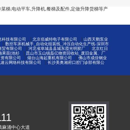
菜梯,电动平车,升降机,餐梯及配件,定做升降货梯等产
|
|
息科技有限公司
北京佰威特电子有限公司
山西天鹅泵业
|
数控车床机械手_自动化组装线_冲压自动化生产线-深圳市
|
|
商贸有限公司
河北省阜城县县城东霞光明胶厂
北京红日
|
梅果苗|池杉
昆山市玉山镇磊亿物资回收站_废旧金属、厂
|
|
投资有限公司
烟台山海起重机有限公司
佛山市成佳钢业
|
飞速云网络科技有限公司
长沙美奥湘府口腔门诊部有限公
111
镇麻涌中心大道