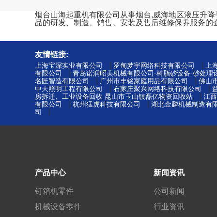
烟台山海起重机有限公司从事烟台,威海地区液压升降平台
品的研发、制造、销售、安装及售后维修保养服务的
友情链接:
|
|
上海宝深实业有限公司
罗甸梦宇网络科技有限公司
上
|
有限公司
青岛诺润昭美机械有限公司-树脂砂设备-砂处理
|
|
名匠智造有限公司
广州市丰铭家庭用品有限公司
佛山
|
|
中天照明工程有限公司
石家庄聚兴网络科技有限公司
|
房拆迁、工业设备回收 昆山市玉山镇磊亿物资回收站
江西
|
|
有限公司
杭州猛虎科技有限公司
湖北金麟机械制造有限
|
司
产品中心
新闻资讯
钉箱机零件
公司新闻
机械设备零件
行业资讯