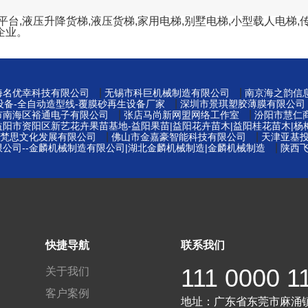
,液压升降货梯,液压货梯,家用电梯,别墅电梯,小型载人电梯,传
企业。
|
|
海名优幸科技有限公司
无锡市科巨机械制造有限公司
南京海之韵信
|
设备-全自动造型线-覆膜砂再生设备厂家
深圳市景琪塑胶薄膜有限公司
|
|
市南海区裕通电子有限公司
张店马尚新网盟网络工作室
汾阳市慧仁
益阳市资阳区新艺花卉果苗基地-益阳果苗|益阳花卉苗木|益阳桂花苗木|杨
|
|
梵思文化发展有限公司
佛山市金嘉豪智能科技有限公司
天津亚基
|
公司--金麟机械制造有限公司|湖北金麟机械制造|金麟机械制造
陕西
快捷导航
联系我们
111 0000 1
关于我们
客户案例
地址：
广东省东莞市麻涌