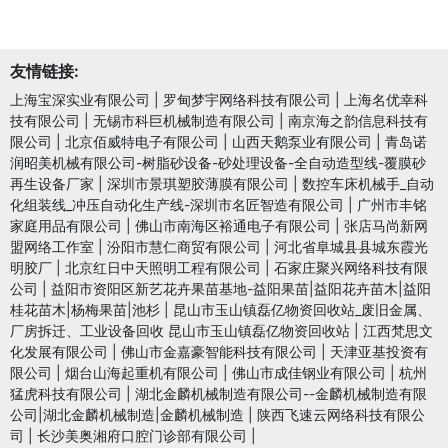
友情链接:
上海宝深实业有限公司
|
罗甸梦宇网络科技有限公司
|
上海名优幸科
技有限公司
|
无锡市科巨机械制造有限公司
|
南京海之韵信息科技有
限公司
|
北京佰威特电子有限公司
|
山西天鹅泵业有限公司
|
青岛诺
润昭美机械有限公司-树脂砂设备-砂处理设备-全自动造型线-覆膜砂
再生设备厂家
|
深圳市景琪塑胶薄膜有限公司
|
数控车床机械手_自动
化组装线_冲压自动化生产线-深圳市名匠智造有限公司
|
广州市丰铭
家庭用品有限公司
|
佛山市南海区裕通电子有限公司
|
张店马尚新网
盟网络工作室
|
汾阳市慧仁商贸有限公司
|
河北省阜城县县城东霞光
明胶厂
|
北京红日中天照明工程有限公司
|
石家庄聚兴网络科技有限
公司
|
益阳市资阳区新艺花卉果苗基地-益阳果苗|益阳花卉苗木|益阳
桂花苗木|杨梅果苗|池杉
|
昆山市玉山镇磊亿物资回收站_废旧金属、
厂房拆迁、工业设备回收 昆山市玉山镇磊亿物资回收站
|
江西梵思文
化发展有限公司
|
佛山市金嘉豪智能科技有限公司
|
天津亚基投资有
限公司
|
烟台山海起重机有限公司
|
佛山市成佳钢业有限公司
|
杭州
猛虎科技有限公司
|
湖北金麟机械制造有限公司--金麟机械制造有限
公司|湖北金麟机械制造|金麟机械制造
|
陕西飞速云网络科技有限公
司
|
长沙美奥湘府口腔门诊部有限公司
|